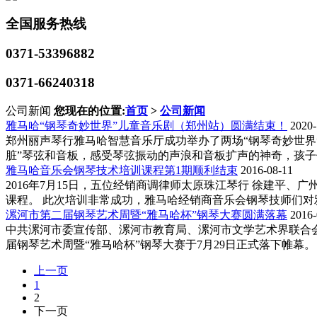
全国服务热线
0371-53396882
0371-66240318
公司新闻
您现在的位置:
首页
>
公司新闻
雅马哈“钢琴奇妙世界”儿童音乐剧（郑州站）圆满结束！
2020-
郑州丽声琴行雅马哈智慧音乐厅成功举办了两场“钢琴奇妙世界
脏”琴弦和音板，感受琴弦振动的声浪和音板扩声的神奇，孩子们
雅马哈音乐会钢琴技术培训课程第1期顺利结束
2016-08-11
2016年7月15日，五位经销商调律师太原珠江琴行 徐建平
课程。 此次培训非常成功，雅马哈经销商音乐会钢琴技师们对雅
漯河市第二届钢琴艺术周暨“雅马哈杯”钢琴大赛圆满落幕
2016-
中共漯河市委宣传部、漯河市教育局、漯河市文学艺术界联合
届钢琴艺术周暨“雅马哈杯”钢琴大赛于7月29日正式落下帷幕。 2
上一页
1
2
下一页