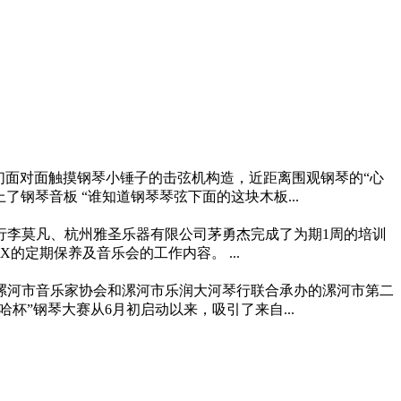
们面对面触摸钢琴小锤子的击弦机构造，近距离围观钢琴的“心
钢琴音板 “谁知道钢琴琴弦下面的这块木板...
琴行李莫凡、杭州雅圣乐器有限公司茅勇杰完成了为期1周的培训
的定期保养及音乐会的工作内容。 ...
漯河市音乐家协会和漯河市乐润大河琴行联合承办的漯河市第二
马哈杯”钢琴大赛从6月初启动以来，吸引了来自...