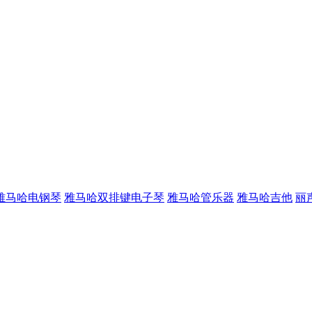
雅马哈电钢琴
雅马哈双排键电子琴
雅马哈管乐器
雅马哈吉他
丽