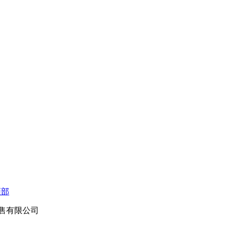
顶部
销售有限公司