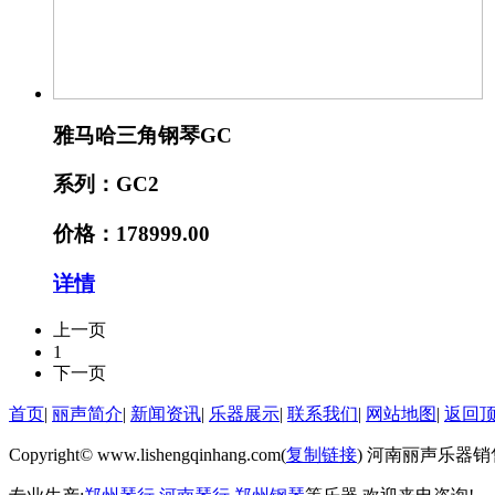
雅马哈三角钢琴GC
系列：GC2
价格：178999.00
详情
上一页
1
下一页
首页
|
丽声简介
|
新闻资讯
|
乐器展示
|
联系我们
|
网站地图
|
返回
Copyright© www.lishengqinhang.com(
复制链接
) 河南丽声乐器