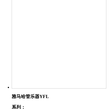
雅马哈管乐器YFL
系列：