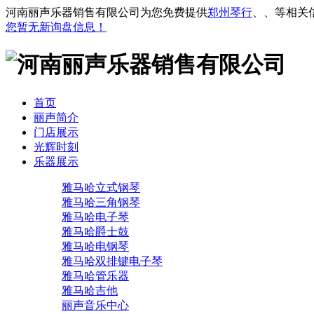
河南丽声乐器销售有限公司为您免费提供
郑州琴行
、
、
等相关
您暂无新询盘信息！
首页
丽声简介
门店展示
光辉时刻
乐器展示
雅马哈立式钢琴
雅马哈三角钢琴
雅马哈电子琴
雅马哈爵士鼓
雅马哈电钢琴
雅马哈双排键电子琴
雅马哈管乐器
雅马哈吉他
丽声音乐中心