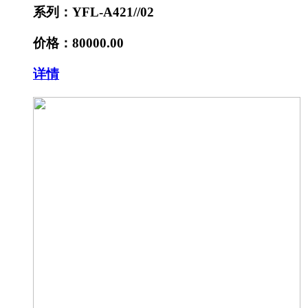
系列：YFL-A421//02
价格：80000.00
详情