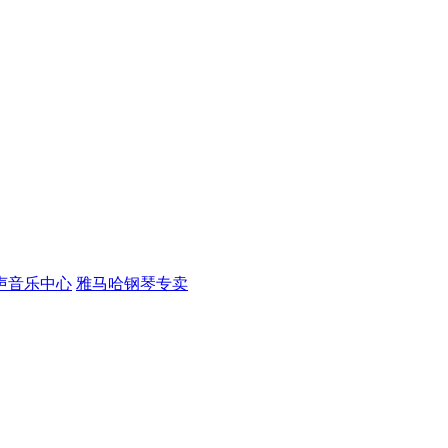
声音乐中心
雅马哈钢琴专卖