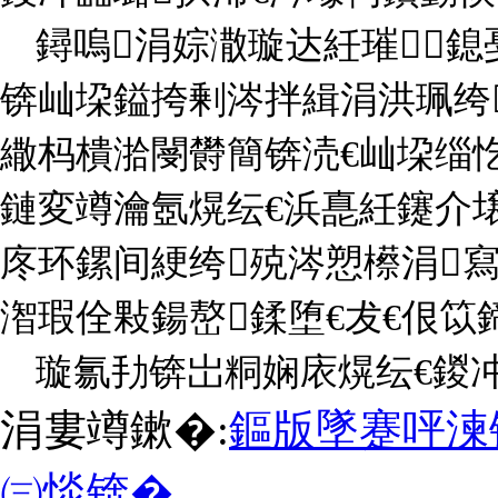
鐞嗚涓婃潵璇达紝璀鎴
锛屾垜鎰挎剰涔拌緝涓洪珮绔
繖杩樻湁閿欎簡锛涜€屾垜缁忔
鏈変竴瀹氬熀纭€浜嗭紝鑳介
庝环鏍间綆绔殑涔愬櫒涓
潪瑕佺敤鍚嶅鍒堕€犮€佷笖
璇氱劧锛岀粡娴庡熀纭€鍐
涓婁竴鏉�:
鏂版墜蹇呯湅
㈢惔锛�