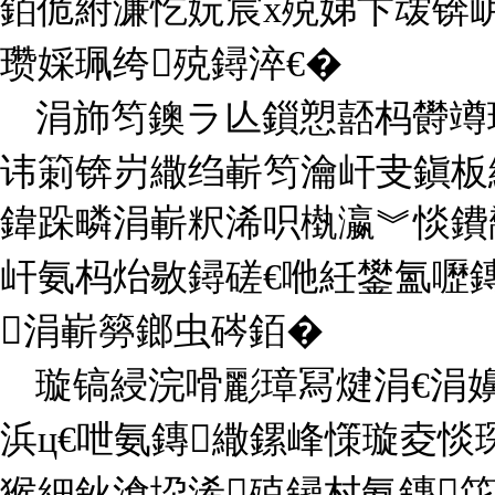
銆佹紨濂忔妧宸х殑娣卞叆锛
瓒婇珮绔殑鐞淬€�
涓斾笉鐭ラ亾鎻愬嚭杩欎竴
讳箣锛岃繖绉嶄笉瀹屽叏鎭板
鍏跺疄涓嶄粎浠呮槸瀛︾惔鐨
屽氨杩炲敭鐞磋€咃紝鐢氳嚦
涓嶄簩鎯虫硶銆�
璇镐綅浣嗗彲璋冩煡涓€涓
浜ц€呭氨鏄繖鏍峰憡璇夌
猴細鈥滄垜浠殑鐞村氨鏄