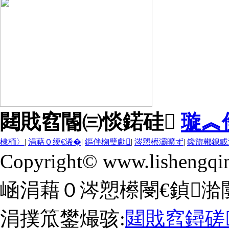
閮戝窞閽㈢惔鍩硅
璇︽
棣栭〉
|
涓藉０绠€浠�
|
鏂伴椈璧勮
|
涔愬櫒灞曠ず
|
鑱旂郴鎴戜
Copyright© www.lishengqi
崡涓藉０涔愬櫒閿€鍞湁
涓撲笟鐢熶骇:
閮戝窞鐞磋