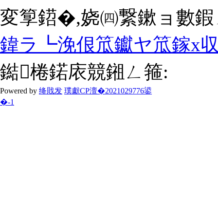
変箰鍣�,娆㈣繋鏉ョ數鍜ㄨ
鍏ラ┗浼佷笟钀ヤ笟鎵х収
鐑棬鍩庡競鎺ㄥ箍:
Powered by
绛戝发
璞獻CP澶�2021029776鍙
�-1