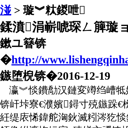
湴
> 璇︾粏鍐呭
鍒濆涓嶄唬琛ㄥ簲璇
鏉ユ簮锛
�
http://www.lishengqinh
鏃堕棿锛�2016-12-19
瀛︾惔鐨勪汉鏈変竴绉嶆牴
锛屽垰寮€濮嬪鐞寸殑鏃跺€
紝缇庡悕鍏舵洶鈥滅粌涔犵惔