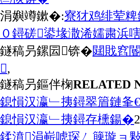
涓嬩竴鏉�:
寮犲鸡绯荤粺
０鐞磋鍙堟潵浠嬬粛浜嗐
鐩稿叧鏍囩锛�
閮戝窞閽

,
鐩稿叧鏂伴椈
RELATED 
鎴愪汉瀛﹂挗鐞翠篃鏈夆€
鎴愪汉瀛﹂挗鐞存櫄鍚�
2
鍒濆涓嶄唬琛ㄥ簲璇ョ敤