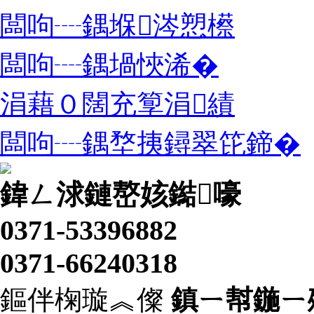
闆呴┈鍝堢涔愬櫒
闆呴┈鍝堝悏浠�
涓藉０闊充箰涓績
闆呴┈鍝堥挗鐞翠笓鍗�
鍏ㄥ浗鏈嶅姟鐑嚎
0371-53396882
0371-66240318
鏂伴椈璇︽儏
鎮ㄧ幇鍦ㄧ