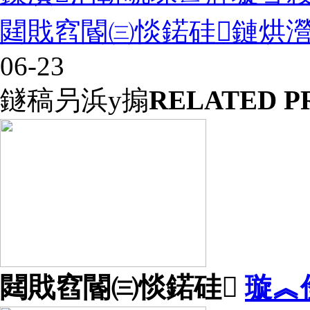
閮戝窞閽㈢惔鍩硅鏈烘
06-23
鐩稿叧浜у搧
RELATED P
閮戝窞閽㈢惔鍩硅
璇︽