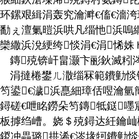
环鏍艰緝涓轰究瀹溿€傗€濇
勫ぇ澶氭暟浜哄凡缁忚浜嗚
欒繖浜涗綆绔惔涓€涓悕姝
鏄殑锛屽畠灏卞彨鈥滅粌
涓撻棬鐢ㄦ潵缁冧範鐨勭惔
笉鍙€濊浜嗭細璋佸喅瀹氫
鐞磋€呭眳鐒朵笉鏄牴鎹
板摢绉嶆。娆＄殑鐞达紝鑰屾
鍐冲畾璐拱浠€涔堟牱鐨勭惔