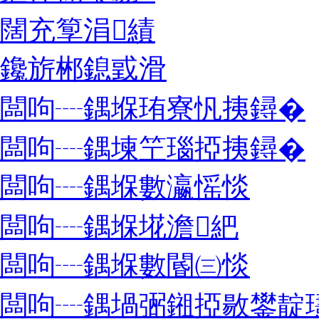
闊充箰涓績
鑱旂郴鎴戜滑
闆呴┈鍝堢珛寮忛挗鐞�
闆呴┈鍝堜笁瑙掗挗鐞�
闆呴┈鍝堢數瀛愮惔
闆呴┈鍝堢埖澹紦
闆呴┈鍝堢數閽㈢惔
闆呴┈鍝堝弻鎺掗敭鐢靛