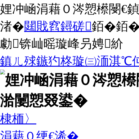
娌冲崡涓藉０涔愬櫒閿€
渚�
閮戝窞鐞磋
銆�
銆
勮锛屾暚璇峰叧娉紒
鎮ㄦ殏鏃犳柊璇㈢洏淇℃
棣栭〉
涓藉０绠€浠�