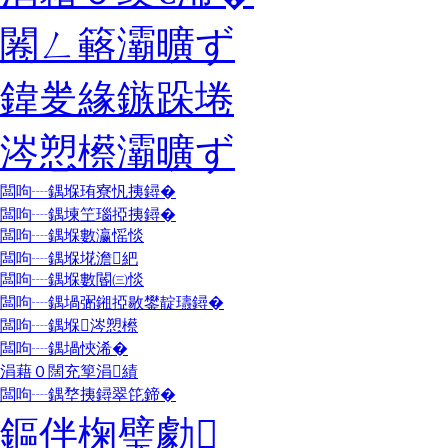
闂ㄥ簵灞曠ず
鍏夎緣鏃跺埢
涔愬櫒灞曠ず
闆呴┈鍝堢珛寮忛挗鐞�
闆呴┈鍝堜笁瑙掗挗鐞�
闆呴┈鍝堢數瀛愮惔
闆呴┈鍝堢埖澹紦
闆呴┈鍝堢數閽㈢惔
闆呴┈鍝堝弻鎺掗敭鐢靛瓙鐞�
闆呴┈鍝堢涔愬櫒
闆呴┈鍝堝悏浠�
涓藉０闊充箰涓績
闆呴┈鍝堥挗鐞翠笓鍗�
鏂伴椈璧勮