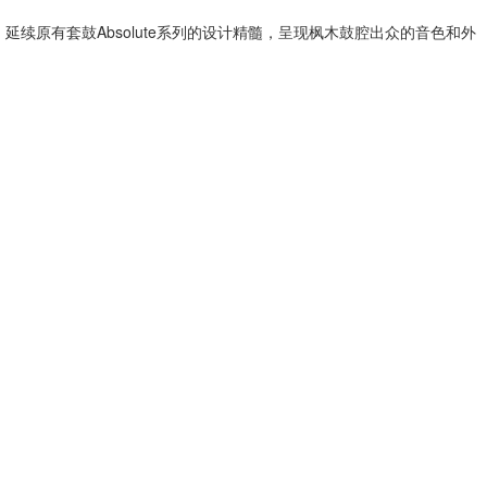
续原有套鼓Absolute系列的设计精髓，呈现枫木鼓腔出众的音色和外