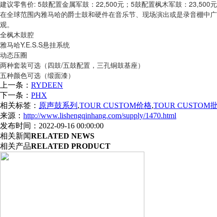
建议零售价: 5鼓配置金属军鼓：22,500元；5鼓配置枫木军鼓：23,500元
在全球范围内雅马哈的爵士鼓和硬件在音乐节、现场演出或是录音棚中广受欢
观。
全枫木鼓腔
雅马哈Y.E.S.S悬挂系统
动态压圈
两种套装可选（四鼓/五鼓配置，三孔铜鼓基座）
五种颜色可选（缎面漆）
上一条：
RYDEEN
下一条：
PHX
相关标签：
原声鼓系列
,
TOUR CUSTOM价格
,
TOUR CUSTOM
来源：
http://www.lishengqinhang.com/supply/1470.html
发布时间：2022-09-16 00:00:00
相关新闻
RELATED NEWS
相关产品
RELATED PRODUCT