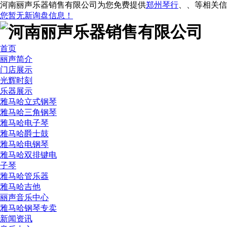
河南丽声乐器销售有限公司为您免费提供
郑州琴行
、
、
等相关信
您暂无新询盘信息！
首页
丽声简介
门店展示
光辉时刻
乐器展示
雅马哈立式钢琴
雅马哈三角钢琴
雅马哈电子琴
雅马哈爵士鼓
雅马哈电钢琴
雅马哈双排键电
子琴
雅马哈管乐器
雅马哈吉他
丽声音乐中心
雅马哈钢琴专卖
新闻资讯