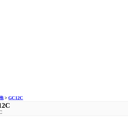
他
>
GC12C
12C
C