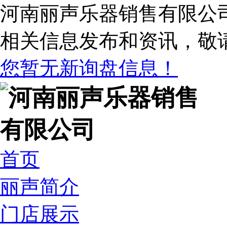
河南丽声乐器销售有限公
相关信息发布和资讯，敬
您暂无新询盘信息！
首页
丽声简介
门店展示