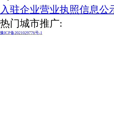
入驻企业营业执照信息公
热门城市推广:
豫ICP备2021029776号-1