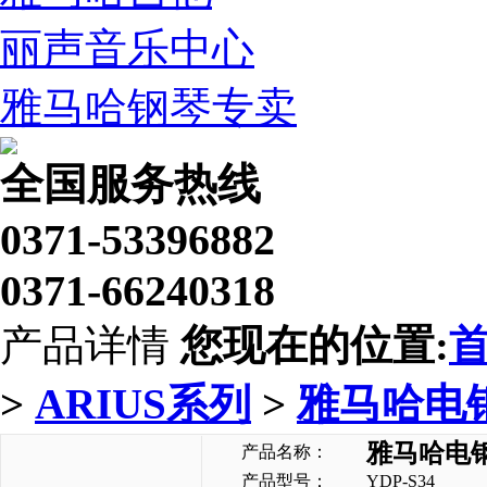
丽声音乐中心
雅马哈钢琴专卖
全国服务热线
0371-53396882
0371-66240318
产品详情
您现在的位置:
>
ARIUS系列
>
雅马哈电钢
雅马哈电钢琴
产品名称：
产品型号：
YDP-S34