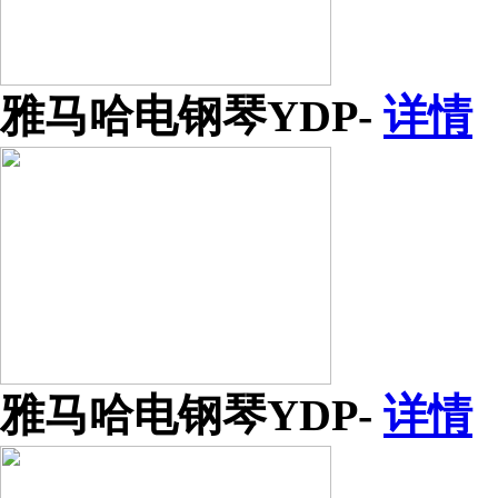
雅马哈电钢琴YDP-
详情
雅马哈电钢琴YDP-
详情